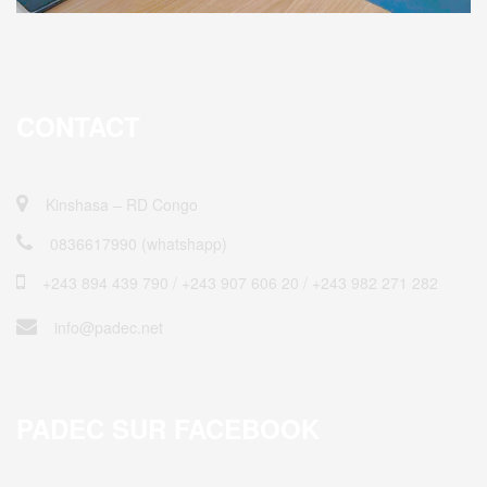
CONTACT
Kinshasa – RD Congo
0836617990 (whatshapp)
+243 894 439 790 / ‎+243 907 606 20 / +243 982 271 282
info@padec.net
PADEC SUR FACEBOOK