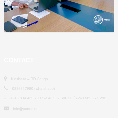
CONTACT
Kinshasa – RD Congo
0836617990 (whatshapp)
+243 894 439 790 / ‎+243 907 606 20 / +243 982 271 282
info@padec.net