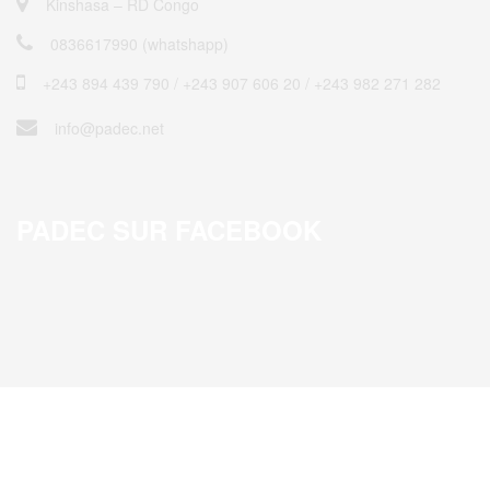
Kinshasa – RD Congo
0836617990 (whatshapp)
+243 894 439 790 / ‎+243 907 606 20 / +243 982 271 282
info@padec.net
PADEC SUR FACEBOOK