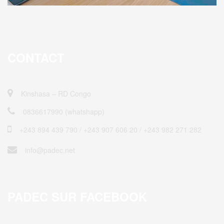
CONTACT
Kinshasa – RD Congo
0836617990 (whatshapp)
+243 894 439 790 / ‎+243 907 606 20 / +243 982 271 282
info@padec.net
PADEC SUR FACEBOOK