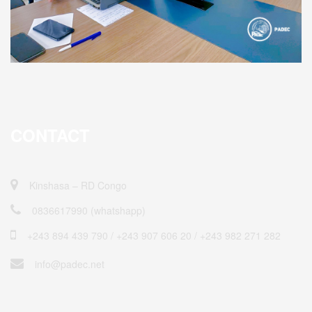
CONTACT
Kinshasa – RD Congo
0836617990 (whatshapp)
+243 894 439 790 / ‎+243 907 606 20 / +243 982 271 282
info@padec.net