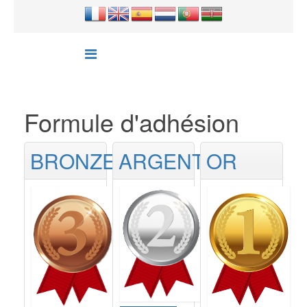
Formule d'adhésion
BRONZE
ARGENT
OR
Abonnement
Abonnement
A
Bronze
Argent