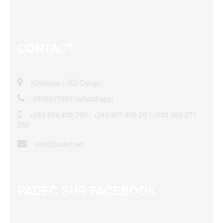
CONTACT
Kinshasa – RD Congo
0836617990 (whatshapp)
+243 894 439 790 / ‎+243 907 606 20 / +243 982 271
282
info@padec.net
PADEC SUR FACEBOOK